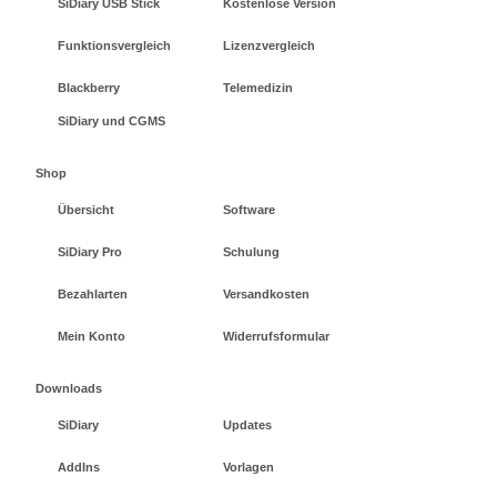
SiDiary USB Stick
Kostenlose Version
Funktionsvergleich
Lizenzvergleich
Blackberry
Telemedizin
SiDiary und CGMS
Shop
Übersicht
Software
SiDiary Pro
Schulung
Bezahlarten
Versandkosten
Mein Konto
Widerrufsformular
Downloads
SiDiary
Updates
AddIns
Vorlagen