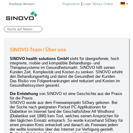
|
Desktop Version
Registrieren
Login SiDiary-Online
SINOVO-Team / Über uns
SINOVO health solutions GmbH
steht für übergreifende, hoch
integrierte, mobile und kompatible Behandlungs- und
Therapiesysteme im Gesundheitsmarkt. SINOVO hilft seinen
Kunden Zeit, Komplexität und Kosten zu senken. SINOVO erhöht
den Behandlungserfolg und damit die Gesundheit der Kunden.
Das Risiko von Folgeerkrankungen wird reduziert und Kosten im
Gesundheitssystem gesenkt.
Die Entstehung
von SINOVO ist eine Geschichte aus der Praxis
für die Praxis.
SINOVO wurde aus dem Freewareprojekt SiDiary geboren. Bei
der Suche nach geeigneten Pocket PC Applikationen für
Diabetiker im Internet fand der Geschäftsführer Alf Windhorst
(Diabetiker seit 1990) kein Tool, welches seinen Ansprüchen für
den täglichen Einsatz entsprach. So wurde kurzerhand SiDiary für
einen privaten Kreis entwickelt und danach als Freeware jedem
der wollte kostenlos über das Internet zur Verfügung gestellt.