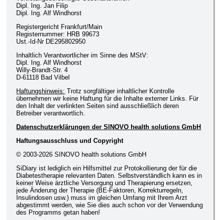
Dipl. Ing. Jan Filip
Dipl. Ing. Alf Windhorst
Registergericht Frankfurt/Main
Registernummer: HRB 99673
Ust.-Id-Nr DE295802950
Inhaltlich Verantwortlicher im Sinne des MStV:
Dipl. Ing. Alf Windhorst
Willy-Brandt-Str. 4
D-61118 Bad Vilbel
Haftungshinweis:
Trotz sorgfältiger inhaltlicher Kontrolle
übernehmen wir keine Haftung für die Inhalte externer Links. Für
den Inhalt der verlinkten Seiten sind ausschließlich deren
Betreiber verantwortlich.
Datenschutzerklärungen der SINOVO health solutions GmbH
Haftungsausschluss und Copyright
© 2003-2026 SINOVO health solutions GmbH
SiDiary ist lediglich ein Hilfsmittel zur Protokollierung der für die
Diabetestherapie relevanten Daten. Selbstverständlich kann es in
keiner Weise ärztliche Versorgung und Therapierung ersetzen,
jede Änderung der Therapie (BE-Faktoren, Korrekturregeln,
Insulindosen usw.) muss im gleichen Umfang mit Ihrem Arzt
abgestimmt werden, wie Sie dies auch schon vor der Verwendung
des Programms getan haben!