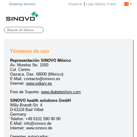
|
Desktop Version
Registrar
Login SiDiary-Online
Términos de uso
Representación SINOVO México
Av. Morelos No. 1500
Col. Centro
Oaxaca, Oax. 68000 (México)
E-Mail: contacto@sinovo.es
Internet:
www.sidiary.es
Foro de Soporte:
www.diabetesforo.com
SINOVO health solutions GmbH
Willy-Brandt-Str. 4
D-61118 Bad Vilbel
Germany
Telefon: +49 6101 590 90 90
E-Mail: info@sinovo.de
Internet: www.sinovo.de
Gerentes autorizados: