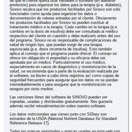
de que el cliente quiera usar hardware o software (en adelante
productos) para organizar los datos para la terapia (p.e. diabetes),
Sinovo recalca que los productos facilitados por Sinovo son sólo
funcionales como ayuda para organizar los datos o
documentación de valores entrados por el cliente. Obviamente
los productos facilitados por Sinovo no pueden sustituir al
tratamiento médico a la terapia. Cada cambio en la terapia (p.e.
cambios en la dosis de insulina) debe ser consultado al médico
respectivo del cliente en cuestión y debe realizarlo antes del uso
del programa. Sinovo no es responsable de complicaciones de
salud de ningún tipo, que puedan surgir de una terapia
equivocada (p.e. dosis incorrecta de insulina). Esto también
aplica al consejo que el programa pueda ofrecer. El consejo se
ofrece sin obligación ni propiedad y su eficacia debe ser
aprobada por un médico. Particularmente el uso médico,
especialmente en casos de diagnóstico y monitorización de la
salud, se recomienda que a parte de la evaluación realizada por
el software, se lleven a cabo otros registros así como copias de
seguridad frecuentes para asegurar que los datos no se pierdan
irremediablemente o para asegurar que la monitorización se
asegura por otros medios.
Las versiones libres del software de SINOVO pueden ser
copiadas, usadas y distribuidas gratuitamente. Nos gustaría
además recibir retroalimentación sobre nuestro software.
Los datos nutircionales que vienen junto con SiDiary son
extraídos de la USDA (National Nutrient Database for Standard
Reference Release 17).
Todas las marcas registradas y marcas usadas en esta web son