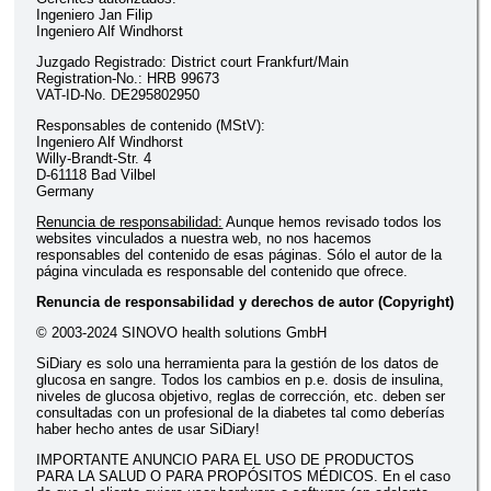
Ingeniero Jan Filip
Ingeniero Alf Windhorst
Juzgado Registrado: District court Frankfurt/Main
Registration-No.: HRB 99673
VAT-ID-No. DE295802950
Responsables de contenido (MStV):
Ingeniero Alf Windhorst
Willy-Brandt-Str. 4
D-61118 Bad Vilbel
Germany
Renuncia de responsabilidad:
Aunque hemos revisado todos los
websites vinculados a nuestra web, no nos hacemos
responsables del contenido de esas páginas. Sólo el autor de la
página vinculada es responsable del contenido que ofrece.
Renuncia de responsabilidad y derechos de autor (Copyright)
© 2003-2024 SINOVO health solutions GmbH
SiDiary es solo una herramienta para la gestión de los datos de
glucosa en sangre. Todos los cambios en p.e. dosis de insulina,
niveles de glucosa objetivo, reglas de corrección, etc. deben ser
consultadas con un profesional de la diabetes tal como deberías
haber hecho antes de usar SiDiary!
IMPORTANTE ANUNCIO PARA EL USO DE PRODUCTOS
PARA LA SALUD O PARA PROPÓSITOS MÉDICOS. En el caso