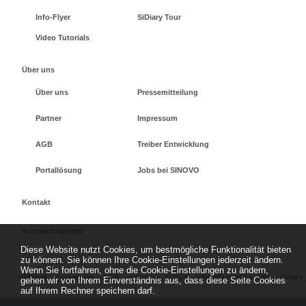
Info-Flyer
SiDiary Tour
Video Tutorials
Über uns
Über uns
Pressemitteilung
Partner
Impressum
AGB
Treiber Entwicklung
Portallösung
Jobs bei SINOVO
Kontakt
Auszeichnungen
Diese Website nutzt Cookies, um bestmögliche Funktionalität bieten
zu können. Sie können Ihre Cookie-Einstellungen jederzeit ändern.
Wenn Sie fortfahren, ohne die Cookie-Einstellungen zu ändern,
Widerruf
Impressum
AGB
sidiary.es
©
2026 - SINOVO health solutions GmbH
gehen wir von Ihrem Einverständnis aus, dass diese Seite Cookies
auf Ihrem Rechner speichern darf.