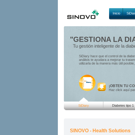
Inicio
SiDia
"GESTIONA LA DI
Tu gestión inteligente de la diab
SiDiary hace que el control de la diab
análisis te ayudara a mejorar tu trat
utilizarla de la manera más útil posibl
¡OBTEN TU CO
Haz click aquí pa
SiDiary
Diabetes tipo 1
SINOVO - Health Solutions