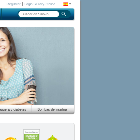
|
Registrar
Login SiDiary-Online
guera y diabetes
Bombas de insulina