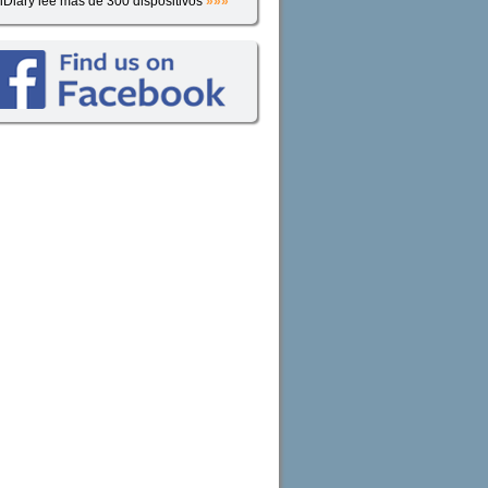
iDiary lee más de 300 dispositivos
»»»