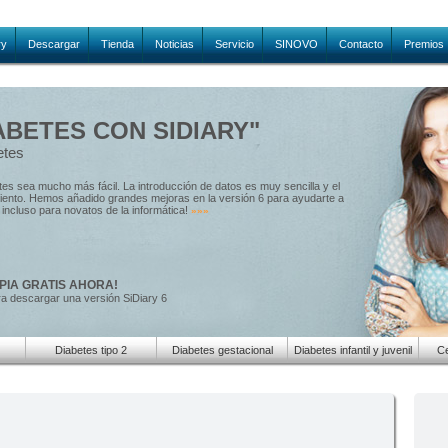
ry
Descargar
Tienda
Noticias
Servicio
SINOVO
Contacto
Premios
ABETES CON SIDIARY"
etes
etes sea mucho más fácil. La introducción de datos es muy sencilla y el
amiento. Hemos añadido grandes mejoras en la versión 6 para ayudarte a
e, incluso para novatos de la informática!
»»»
PIA GRATIS AHORA!
ra descargar una versión SiDiary 6
Diabetes tipo 2
Diabetes gestacional
Diabetes infantil y juvenil
Ce