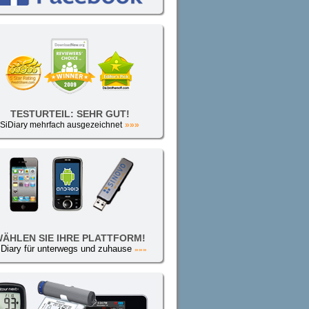
TESTURTEIL: SEHR GUT!
SiDiary mehrfach ausgezeichnet
»»»
ÄHLEN SIE IHRE PLATTFORM!
iDiary für unterwegs und zuhause
»»»