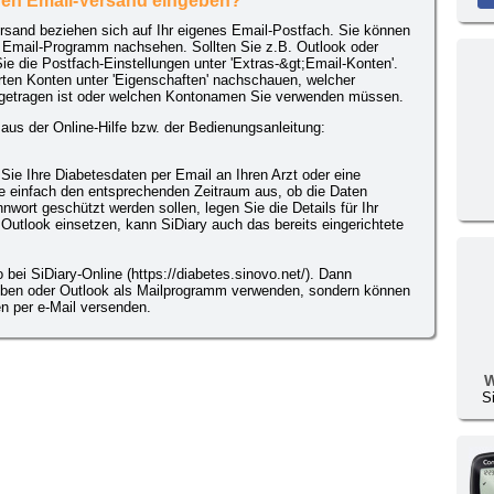
den Email-Versand eingeben?
rsand beziehen sich auf Ihr eigenes Email-Postfach. Sie können
em Email-Programm nachsehen. Sollten Sie z.B. Outlook oder
e die Postfach-Einstellungen unter 'Extras-&gt;Email-Konten'.
rten Konten unter 'Eigenschaften' nachschauen, welcher
getragen ist oder welchen Kontonamen Sie verwenden müssen.
aus der Online-Hilfe bzw. der Bedienungsanleitung:
ie Ihre Diabetesdaten per Email an Ihren Arzt oder eine
 einfach den entsprechenden Zeitraum aus, ob die Daten
wort geschützt werden sollen, legen Sie die Details für Ihr
Outlook einsetzen, kann SiDiary auch das bereits eingerichtete
o bei SiDiary-Online (https://diabetes.sinovo.net/). Dann
eben oder Outlook als Mailprogramm verwenden, sondern können
en per e-Mail versenden.
W
S