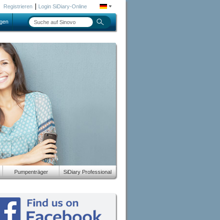
|
Registrieren
Login SiDiary-Online
gen
Pumpenträger
SiDiary Professional