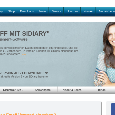
ary
Shop
Downloads
News
Service
Über uns
Kontakt
Auszeichnun
FF MIT SIDIARY"
agement-Software
s so viel einfacher. Daten eingeben ist ein Kinderspiel, und die
pie zu verbessern. In Version 6 haben wir einiges eingebaut, um
mm zu erleichtern.
»»»
VERSION JETZT DOWNLOADEN!
 aktuelle Version 6 von SiDiary herunter
Diabetiker Typ 2
Schwangere
Kinder & Teens
Blinde