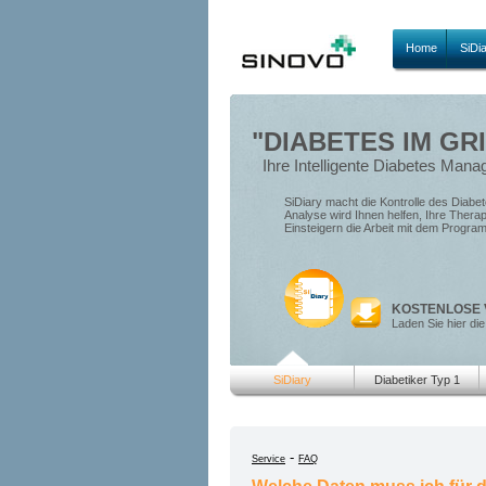
Home
SiDi
"DIABETES IM GRI
Ihre Intelligente Diabetes Man
SiDiary macht die Kontrolle des Diabete
Analyse wird Ihnen helfen, Ihre Thera
Einsteigern die Arbeit mit dem Progra
KOSTENLOSE 
Laden Sie hier die
SiDiary
Diabetiker Typ 1
-
Service
FAQ