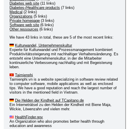
Diabetes web site
(11 links)
Diabetes-/Healthcare products
(7 links)
Medical
(2 links)
Organizations
(5 links)
Private homepage
(3 links)
Software web site
(6 links)
Other ressources
(6 links)
We have 43 links in total, these are 5 of the most recent links:
Kulturwandel, Unternehmenskultur
Experte für Kulturwandel und Prozessmanagement kombiniert
Produktivitätssteigerung mit nachhaltiger Verhaltensänderung. Es
entsteht eine Unternehmenskultur, in der die Mitarbeiter
kontinuierliche Verbesserung nachhaltig und mit Begeisterung
leben.
Taimienphi
Taimienphi.vn is a website specializing in software review related
to computer software, mobile applications as well as enclosed
tips. We have a good reputation and reach the largest number of
visitors in the mentioned field in Vietnam.
Die Helden der Kindheit auf TCapitano.de
Ein Interneträtsel zu den Helden der Kindheit mit Biene Maja,
Wickie, Löwenzahn und vielen mehr.
HealthFinder.gov
An Organization who also promotes better health through
education and awareness