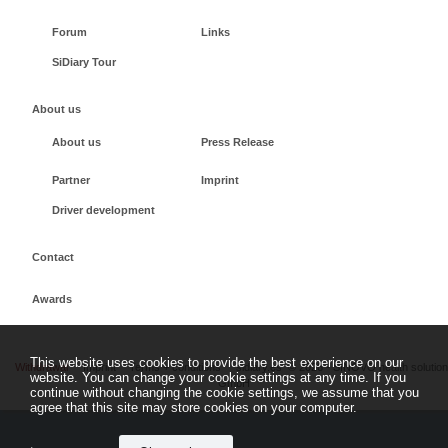
Forum
Links
SiDiary Tour
About us
About us
Press Release
Partner
Imprint
Driver development
Contact
Awards
This website uses cookies to provide the best experience on our
Withdrawal
Imprint
Terms + conditions
sidiary.es
©
2026 - SINOVO health solutio
website. You can change your cookie settings at any time. If you
GmbH
continue without changing the cookie settings, we assume that you
agree that this site may store cookies on your computer.