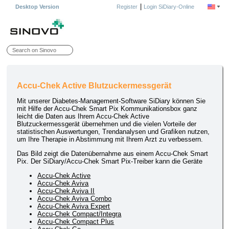
|
Desktop Version
Register
Login SiDiary-Online
Accu-Chek Active Blutzuckermessgerät
Mit unserer Diabetes-Management-Software SiDiary können Sie
mit Hilfe der Accu-Chek Smart Pix Kommunikationsbox ganz
leicht die Daten aus Ihrem Accu-Chek Active
Blutzuckermessgerät übernehmen und die vielen Vorteile der
statistischen Auswertungen, Trendanalysen und Grafiken nutzen,
um Ihre Therapie in Abstimmung mit Ihrem Arzt zu verbessern.
Das Bild zeigt die Datenübernahme aus einem Accu-Chek Smart
Pix. Der SiDiary/Accu-Chek Smart Pix-Treiber kann die Geräte
Accu-Chek Active
Accu-Chek Aviva
Accu-Chek Aviva II
Accu-Chek Aviva Combo
Accu-Chek Aviva Expert
Accu-Chek Compact/Integra
Accu-Chek Compact Plus