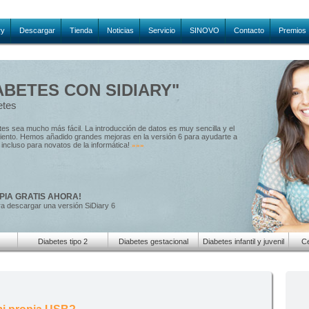
ry
Descargar
Tienda
Noticias
Servicio
SINOVO
Contacto
Premios
ABETES CON SIDIARY"
etes
etes sea mucho más fácil. La introducción de datos es muy sencilla y el
amiento. Hemos añadido grandes mejoras en la versión 6 para ayudarte a
e, incluso para novatos de la informática!
»»»
PIA GRATIS AHORA!
ra descargar una versión SiDiary 6
Diabetes tipo 2
Diabetes gestacional
Diabetes infantil y juvenil
Ce