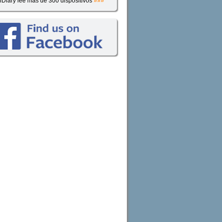
iDiary lee más de 300 dispositivos
»»»