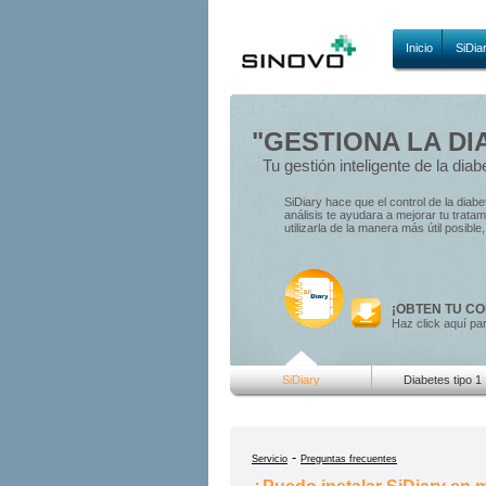
Inicio
SiDia
"GESTIONA LA DI
Tu gestión inteligente de la diab
SiDiary hace que el control de la diab
análisis te ayudara a mejorar tu trat
utilizarla de la manera más útil posibl
¡OBTEN TU CO
Haz click aquí pa
SiDiary
Diabetes tipo 1
-
Servicio
Preguntas frecuentes