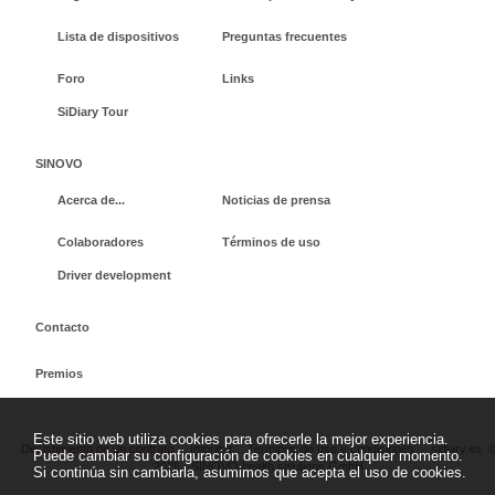
Lista de dispositivos
Preguntas frecuentes
Foro
Links
SiDiary Tour
SINOVO
Acerca de...
Noticias de prensa
Colaboradores
Términos de uso
Driver development
Contacto
Premios
Este sitio web utiliza cookies para ofrecerle la mejor experiencia.
Desistimiento de un contrato
Imprimir
Terminos de uso y condiciones
sidiary.es
Puede cambiar su configuración de cookies en cualquier momento.
2026 - SINOVO health solutions GmbH
Si continúa sin cambiarla, asumimos que acepta el uso de cookies.