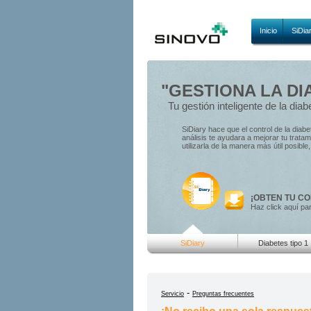
Inicio
SiDia
"GESTIONA LA DI
Tu gestión inteligente de la diab
SiDiary hace que el control de la diab
análisis te ayudara a mejorar tu trat
utilizarla de la manera más útil posibl
¡OBTEN TU CO
Haz click aquí pa
SiDiary
Diabetes tipo 1
-
Servicio
Preguntas frecuentes