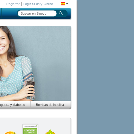
|
Registrar
Login SiDiary-Online
guera y diabetes
Bombas de insulina