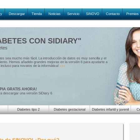
ry
Descargar
Tienda
Noticias
Servicio
SINOVO
Contacto
Premios
ABETES CON SIDIARY"
etes
etes sea mucho más fácil. La introducción de datos es muy sencilla y el
amiento. Hemos añadido grandes mejoras en la versión 6 para ayudarte a
e, incluso para novatos de la informática!
»»»
PIA GRATIS AHORA!
ra descargar una versión SiDiary 6
Diabetes tipo 2
Diabetes gestacional
Diabetes infantil y juvenil
Ce