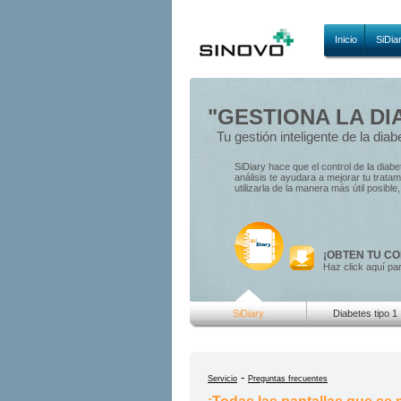
Inicio
SiDia
"GESTIONA LA DI
Tu gestión inteligente de la diab
SiDiary hace que el control de la diab
análisis te ayudara a mejorar tu trat
utilizarla de la manera más útil posibl
¡OBTEN TU CO
Haz click aquí pa
SiDiary
Diabetes tipo 1
-
Servicio
Preguntas frecuentes