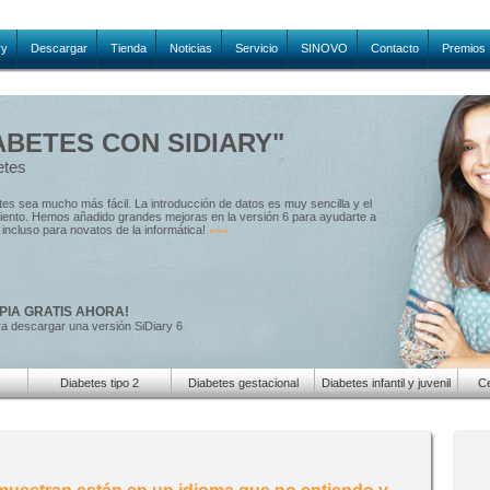
ry
Descargar
Tienda
Noticias
Servicio
SINOVO
Contacto
Premios
ABETES CON SIDIARY"
etes
etes sea mucho más fácil. La introducción de datos es muy sencilla y el
amiento. Hemos añadido grandes mejoras en la versión 6 para ayudarte a
e, incluso para novatos de la informática!
»»»
PIA GRATIS AHORA!
ra descargar una versión SiDiary 6
Diabetes tipo 2
Diabetes gestacional
Diabetes infantil y juvenil
Ce