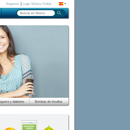
|
Registrar
Login SiDiary-Online
guera y diabetes
Bombas de insulina