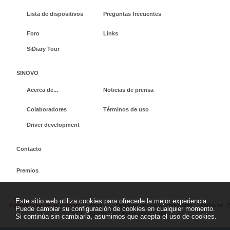
Lista de dispositivos
Preguntas frecuentes
Foro
Links
SiDiary Tour
SINOVO
Acerca de...
Noticias de prensa
Colaboradores
Términos de uso
Driver development
Contacto
Premios
Este sitio web utiliza cookies para ofrecerle la mejor experiencia.
Desistimiento de un contrato
Imprimir
Terminos de uso y condiciones
sidiary.es
Puede cambiar su configuración de cookies en cualquier momento.
2026 - SINOVO health solutions GmbH
Si continúa sin cambiarla, asumimos que acepta el uso de cookies.