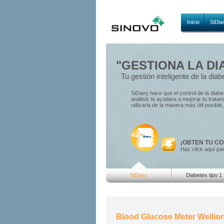
Inicio
SiDia
"GESTIONA LA DI
Tu gestión inteligente de la diab
SiDiary hace que el control de la diab
análisis te ayudara a mejorar tu trat
utilizarla de la manera más útil posibl
¡OBTEN TU CO
Haz click aquí pa
SiDiary
Diabetes tipo 1
Blood Glucose Meter Wellion