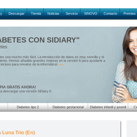
ry
Descargar
Tienda
Noticias
Servicio
SINOVO
Contacto
Premios
ABETES CON SIDIARY"
etes
etes sea mucho más fácil. La introducción de datos es muy sencilla y el
amiento. Hemos añadido grandes mejoras en la versión 6 para ayudarte a
e, incluso para novatos de la informática!
»»»
PIA GRATIS AHORA!
ra descargar una versión SiDiary 6
Diabetes tipo 2
Diabetes gestacional
Diabetes infantil y juvenil
Ce
 Luna Trio (En)