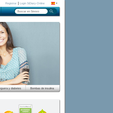
|
Registrar
Login SiDiary-Online
guera y diabetes
Bombas de insulina