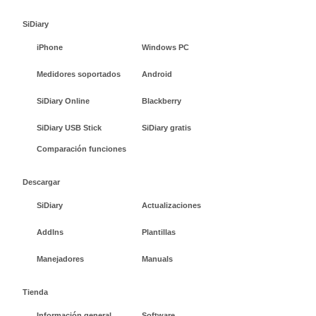
SiDiary
iPhone
Windows PC
Medidores soportados
Android
SiDiary Online
Blackberry
SiDiary USB Stick
SiDiary gratis
Comparación funciones
Descargar
SiDiary
Actualizaciones
AddIns
Plantillas
Manejadores
Manuals
Tienda
Información general
Software