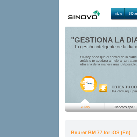
Inicio
SiDia
"GESTIONA LA DI
Tu gestión inteligente de la diab
SiDiary hace que el control de la diab
análisis te ayudara a mejorar tu trat
utilizarla de la manera más útil posibl
¡OBTEN TU CO
Haz click aquí pa
SiDiary
Diabetes tipo 1
Beurer BM 77 for iOS (En)