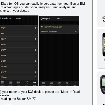
Diary for iOS you can easily import data from your Beurer BM
of advantages of statistical analysis, trend analysis and
ther with your doctor.
¡
S
¡
d) your meter to your iOS device, please tap "More -> Read
r meter.
 reading the Beurer BM 77.