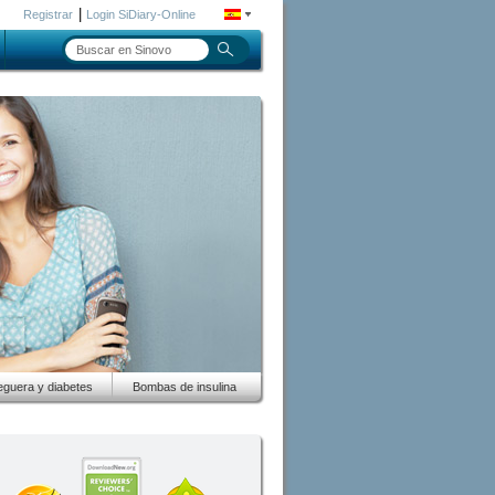
|
Registrar
Login SiDiary-Online
guera y diabetes
Bombas de insulina