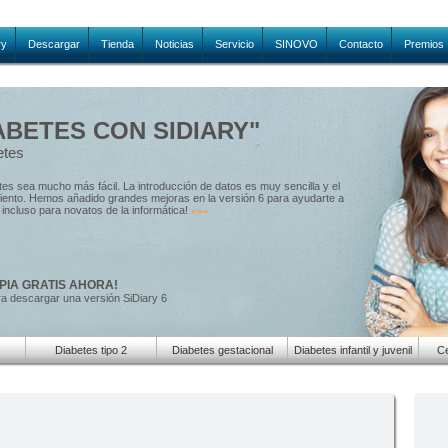
ry
Descargar
Tienda
Noticias
Servicio
SINOVO
Contacto
Premios
ABETES CON SIDIARY"
etes
etes sea mucho más fácil. La introducción de datos es muy sencilla y el
amiento. Hemos añadido grandes mejoras en la versión 6 para ayudarte a
e, incluso para novatos de la informática!
»»»
PIA GRATIS AHORA!
ra descargar una versión SiDiary 6
Diabetes tipo 2
Diabetes gestacional
Diabetes infantil y juvenil
Ce